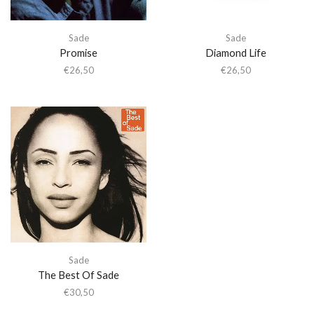
Sade
Sade
Promise
Diamond Life
€
26,50
€
26,50
Sade
The Best Of Sade
€
30,50