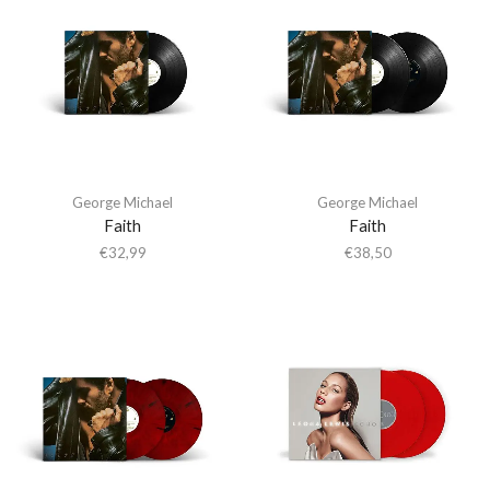
George Michael
George Michael
Faith
Faith
€
32,99
€
38,50