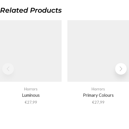
Related Products
Horrors
Horrors
Luminous
Primary Colours
€
27,99
€
27,99