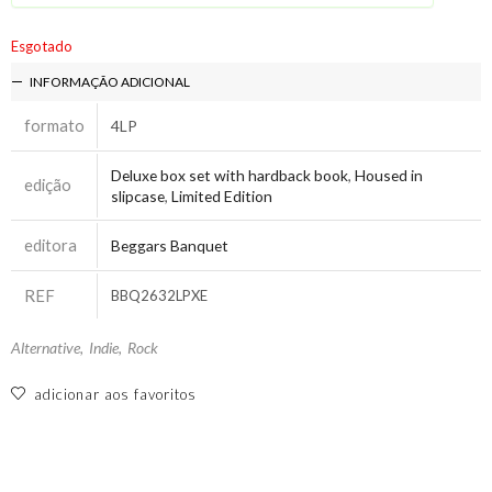
Esgotado
INFORMAÇÃO ADICIONAL
formato
4LP
Deluxe box set with hardback book
,
Housed in
edição
slipcase
,
Limited Edition
editora
Beggars Banquet
REF
BBQ2632LPXE
Alternative
,
Indie
,
Rock
adicionar aos favoritos