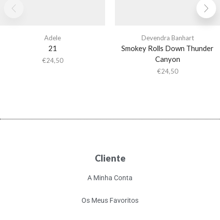
Adele
Devendra Banhart
21
Smokey Rolls Down Thunder
Canyon
€
24,50
€
24,50
Cliente
A Minha Conta
Os Meus Favoritos