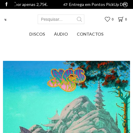
s 2,75€.
Entrega em Pontos PickUp DPD por apenas 2,75€.
0
0
DISCOS
ÁUDIO
CONTACTOS