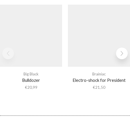
Big Black
Brainiac
Bulldozer
Electro-shock for President
€
20,99
€
21,50