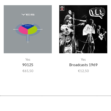
Yes
Yes
90125
Broadcasts 1969
€
65,50
€
12,50