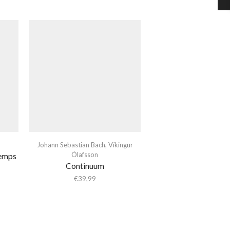
Johann Sebastian Bach
,
Víkingur
Ólafsson
Temps
Continuum
€
39,99