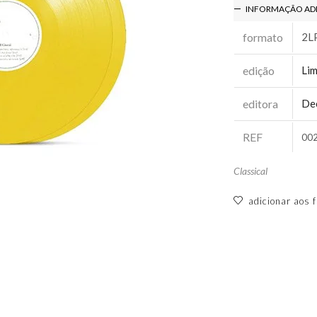
INFORMAÇÃO AD
formato
2L
edição
Lim
editora
De
REF
00
Classical
adicionar aos f