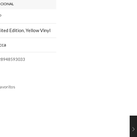
ICIONAL
P
ited Edition
,
Yellow Vinyl
cca
28948593033
avoritos