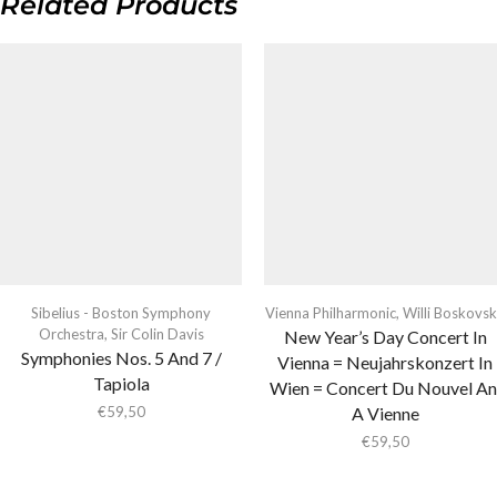
Related Products
Sibelius - Boston Symphony
Vienna Philharmonic
,
Willi Boskovs
Orchestra
,
Sir Colin Davis
New Year’s Day Concert In
Symphonies Nos. 5 And 7 /
Vienna = Neujahrskonzert In
Tapiola
Wien = Concert Du Nouvel An
€
59,50
A Vienne
€
59,50