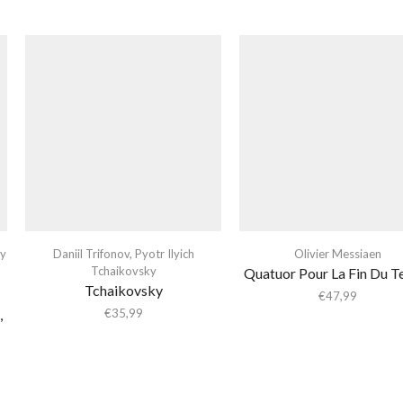
ky
Daniil Trifonov
,
Pyotr Ilyich
Olivier Messiaen
Tchaikovsky
Quatuor Pour La Fin Du 
Tchaikovsky
€
47,99
,
€
35,99