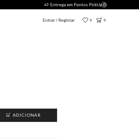
enas 2,75€.
Entrar / Registar
0
0
ADICIONAR