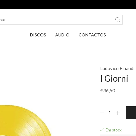
Entrega em Pontos PickUp DPD por ap
DISCOS
ÁUDIO
CONTACTOS
Ludovico Einaudi
I Giorni
€
36,50
Em stock