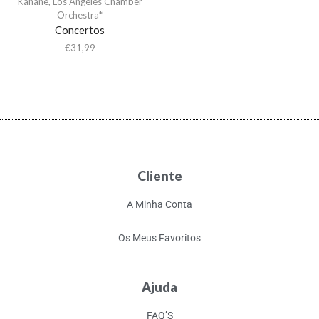
Kahane
,
Los Angeles Chamber
Orchestra*
Concertos
€
31,99
Cliente
A Minha Conta
Os Meus Favoritos
Ajuda
FAQ’S