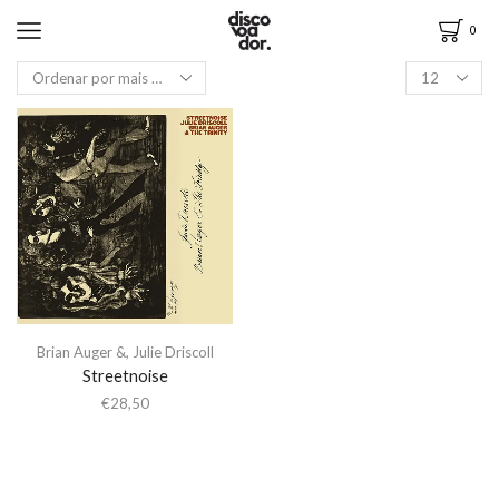
0
Brian Auger &
,
Julie Driscoll
Streetnoise
€
28,50