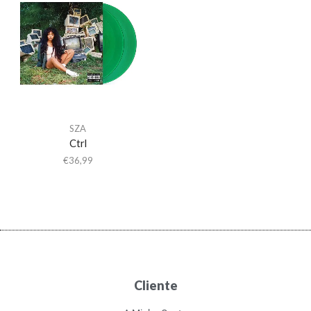
SZA
Ctrl
€
36,99
Cliente