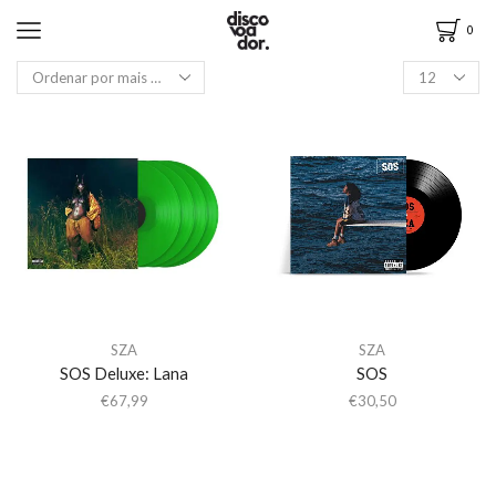
0
SZA
SZA
SOS Deluxe: Lana
SOS
€
67,99
€
30,50