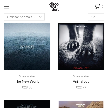
0
Shearwater
Shearwater
The New World
Animal Joy
€
28,50
€
22,99