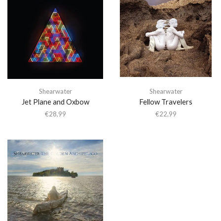
Shearwater
Shearwater
Jet Plane and Oxbow
Fellow Travelers
€
28,99
€
22,99