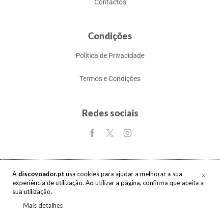
Contactos
Condições
Política de Privacidade
Termos e Condições
Redes sociais
A
discovoador.pt
usa cookies para ajudar a melhorar a sua
experiência de utilização. Ao utilizar a página, confirma que aceita a
Copyright © 2017-2026 discovoador. Todos os direitos reservados.
sua utilização.
Mais detalhes