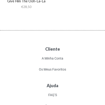
Give Him The Ooh-La-La
€
28,50
Cliente
A Minha Conta
Os Meus Favoritos
Ajuda
FAQ’S