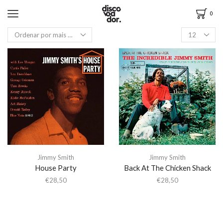
0
Jimmy Smith
Jimmy Smith
House Party
Back At The Chicken Shack
€
28,50
€
28,50