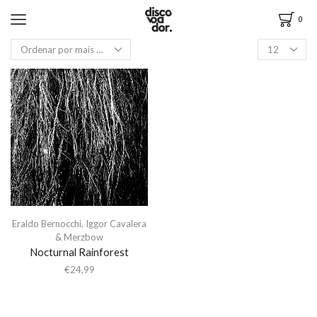
0
Eraldo Bernocchi
,
Iggor Cavalera
& Merzbow
Nocturnal Rainforest
€
24,99