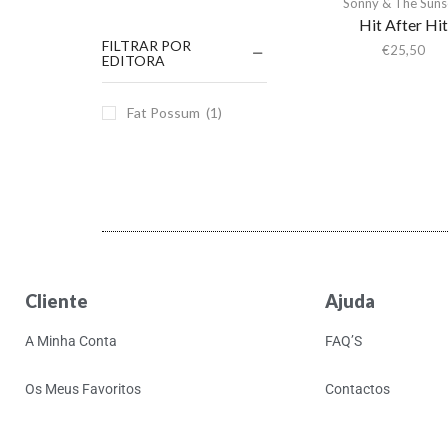
Sonny & The Suns
Hit After Hi
FILTRAR POR
€
25,50
EDITORA
Fat Possum
(1)
Cliente
Ajuda
A Minha Conta
FAQ’S
Os Meus Favoritos
Contactos