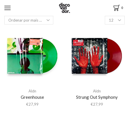
0
Aldn
Aldn
Greenhouse
Strung Out Symphony
€
27,99
€
27,99