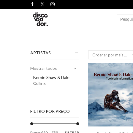
ARTISTAS
Mostrar todos
Bernie Shaw & Dale
Collins
FILTRO POR PREÇO
Preço:
€20
—
€30
FILTRAR