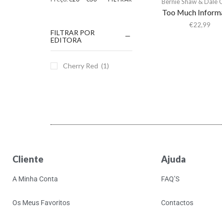
Bernie Shaw & Dale C
Too Much Inform
€
22,99
FILTRAR POR
EDITORA
Cherry Red
(1)
Cliente
Ajuda
A Minha Conta
FAQ’S
Os Meus Favoritos
Contactos