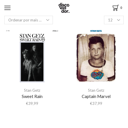
0
Stan Getz
Stan Getz
Sweet Rain
Captain Marvel
€
39,99
€
37,99