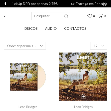
 apenas 2,75€.
Entrega em Pontos PickUp DPD por apenas 2
0
0
DISCOS
ÁUDIO
CONTACTOS
Leon Bridges
Leon Bridges