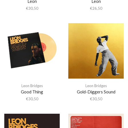
Leon
Leon
€
30,50
€
26,50
Leon Bridges
Leon Bridges
Good Thing
Gold-Diggers Sound
€
30,50
€
30,50