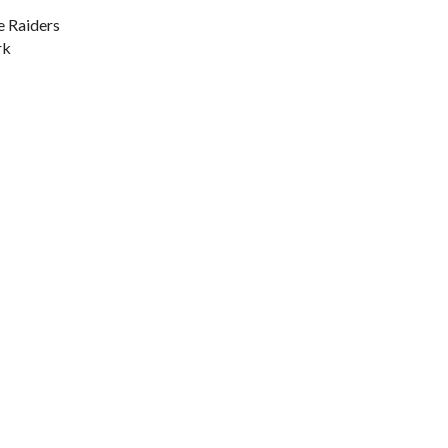
e Raiders
rk