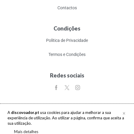
Contactos
Condições
Política de Privacidade
Termos e Condições
Redes sociais
A
discovoador.pt
usa cookies para ajudar a melhorar a sua
experiência de utilização. Ao utilizar a página, confirma que aceita a
Copyright © 2017-2026 discovoador. Todos os direitos reservados.
sua utilização.
Mais detalhes