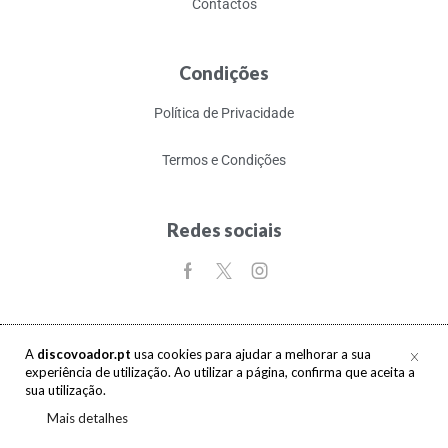
Contactos
Condições
Política de Privacidade
Termos e Condições
Redes sociais
A
discovoador.pt
usa cookies para ajudar a melhorar a sua
experiência de utilização. Ao utilizar a página, confirma que aceita a
Copyright © 2017-2026 discovoador. Todos os direitos reservados.
sua utilização.
Mais detalhes