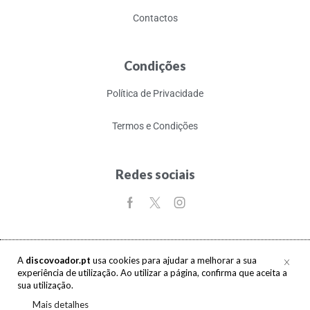
Contactos
Condições
Política de Privacidade
Termos e Condições
Redes sociais
A
discovoador.pt
usa cookies para ajudar a melhorar a sua
experiência de utilização. Ao utilizar a página, confirma que aceita a
Copyright © 2017-2026 discovoador. Todos os direitos reservados.
sua utilização.
Mais detalhes