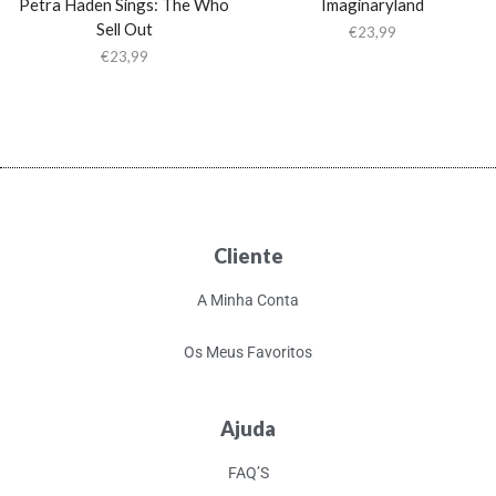
Petra Haden Sings: The Who
Imaginaryland
Sell Out
€
23,99
€
23,99
Cliente
A Minha Conta
Os Meus Favoritos
Ajuda
FAQ’S