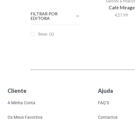
Satoshi & Mako
Café Mirage
FILTRAR POR
€
27,99
EDITORA
8mm
(1)
Cliente
Ajuda
A Minha Conta
FAQ’S
Os Meus Favoritos
Contactos