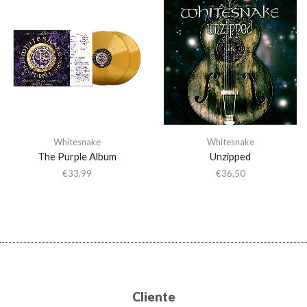
Whitesnake
Whitesnake
The Purple Album
Unzipped
€
33,99
€
36,50
Cliente