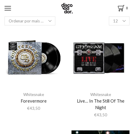
0
Whitesnake
Whitesnake
Forevermore
Live… In The Still Of The
Night
€
43,50
€
43,50