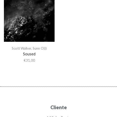
Scott Walker
,
Sunn O)))
Soused
€
31,00
Cliente