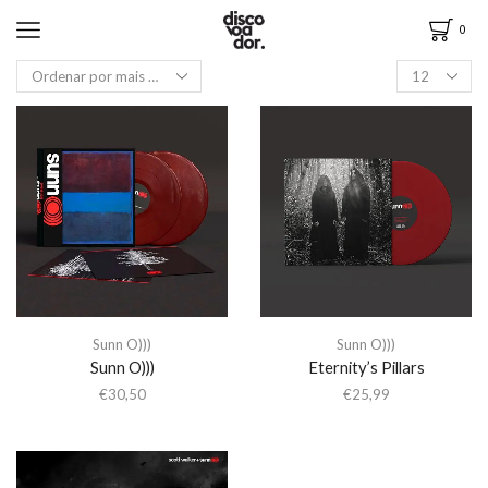
0
Sunn O)))
Sunn O)))
Sunn O)))
Eternity’s Pillars
€
30,50
€
25,99