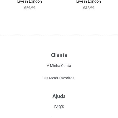
Live in London
Live in London
€
29,99
€
32,99
Cliente
A Minha Conta
Os Meus Favoritos
Ajuda
FAQ’S