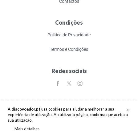
Contactos
Condições
Política de Privacidade
Termos e Condições
Redes sociais
A
discovoador.pt
usa cookies para ajudar a melhorar a sua
experiência de utilização. Ao utilizar a página, confirma que aceita a
Copyright © 2017-2026 discovoador. Todos os direitos reservados.
sua utilização.
Mais detalhes