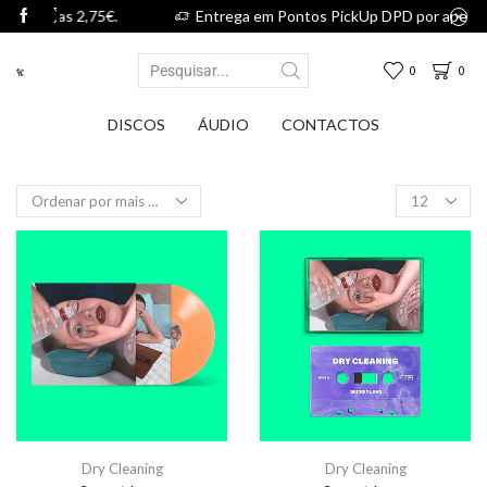
,75€.
Entrega em Pontos PickUp DPD por apenas 2,75€.
0
0
DISCOS
ÁUDIO
CONTACTOS
Dry Cleaning
Dry Cleaning