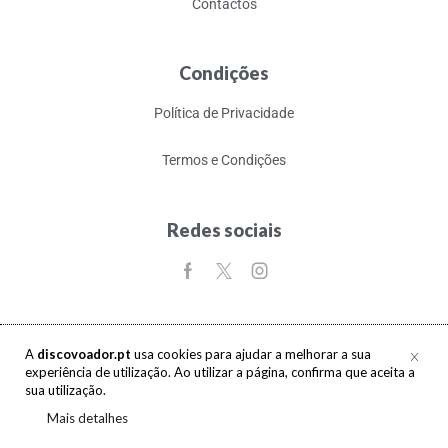
Contactos
Condições
Política de Privacidade
Termos e Condições
Redes sociais
A
discovoador.pt
usa cookies para ajudar a melhorar a sua
experiência de utilização. Ao utilizar a página, confirma que aceita a
Copyright © 2017-2026 discovoador. Todos os direitos reservados.
sua utilização.
Mais detalhes