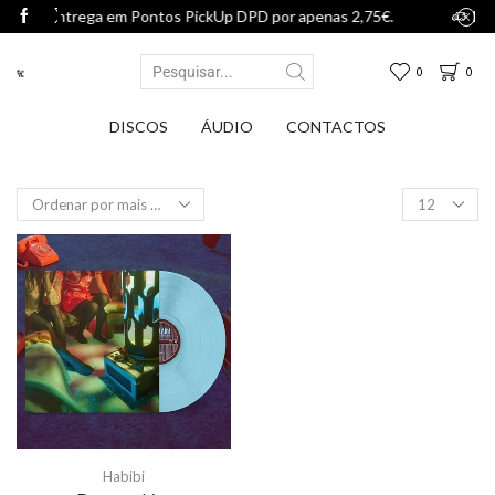
m Pontos PickUp DPD por apenas 2,75€.
Entrega em Pontos 
0
0
DISCOS
ÁUDIO
CONTACTOS
Habibi