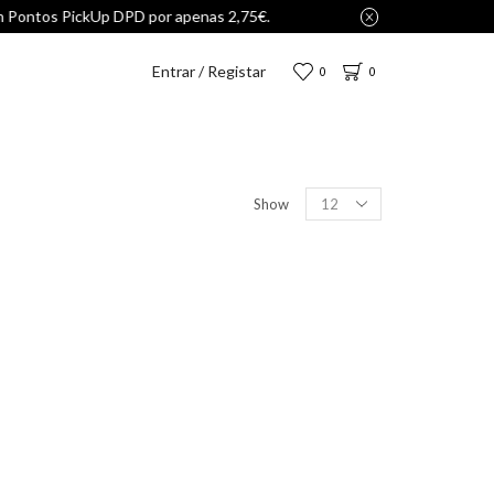
2,75€.
Entrar / Registar
0
0
Show