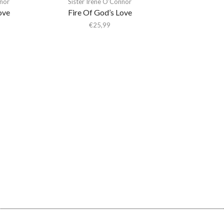
nnor
Sister Irene O'Connor
ove
Fire Of God’s Love
€
25,99