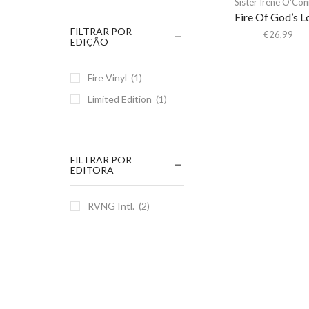
Sister Irene O'Co
Fire Of God’s L
FILTRAR POR
€
26,99
EDIÇÃO
Fire Vinyl
(1)
Limited Edition
(1)
FILTRAR POR
EDITORA
RVNG Intl.
(2)