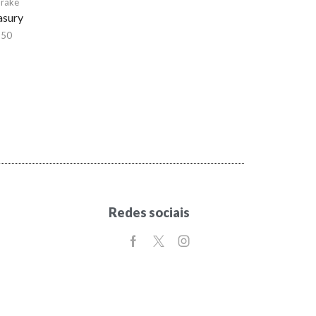
Drake
asury
,50
Redes sociais