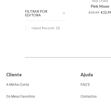
Nick Drake
Pink Moon
FILTRAR POR
€
39,99
€
32,9
EDITORA
Island Records
(3)
Cliente
Ajuda
A Minha Conta
FAQ’S
Os Meus Favoritos
Contactos