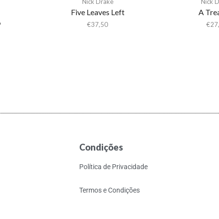
Nick Drake
Nick 
Five Leaves Left
A Tre
9
€
37,50
€
27
Condições
Política de Privacidade
Termos e Condições