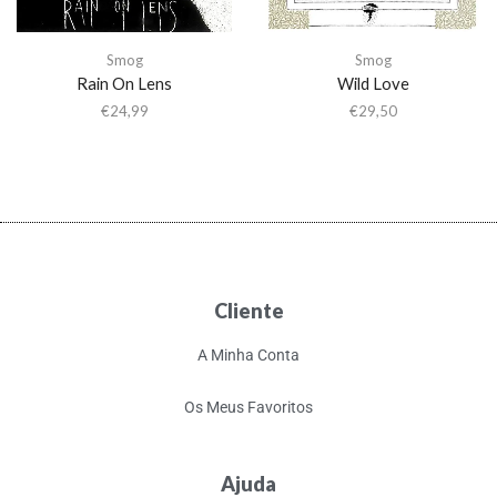
Smog
Smog
Rain On Lens
Wild Love
€
24,99
€
29,50
Cliente
A Minha Conta
Os Meus Favoritos
Ajuda