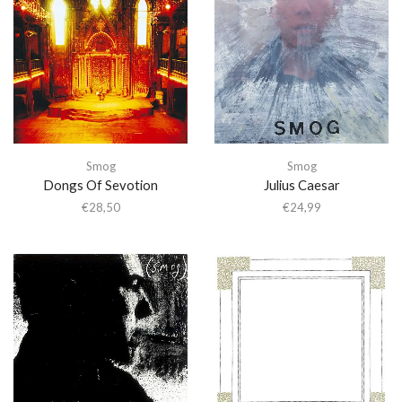
Smog
Smog
Dongs Of Sevotion
Julius Caesar
€
28,50
€
24,99