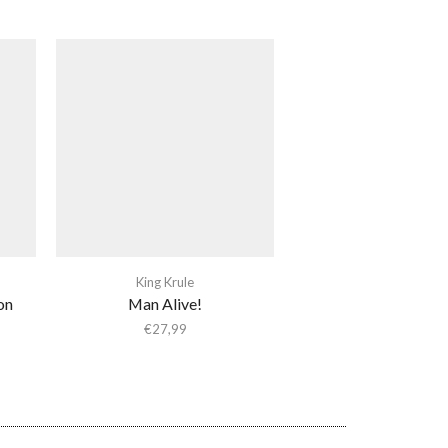
King Krule
on
Man Alive!
€
27,99