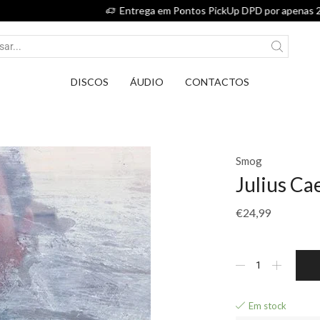
Entrega em Pontos PickUp DPD por apenas 2,75€.
DISCOS
ÁUDIO
CONTACTOS
Smog
Julius Ca
€
24,99
Em stock