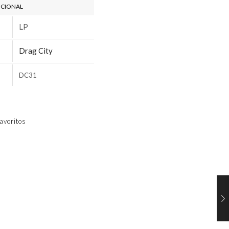
ICIONAL
LP
Drag City
DC31
avoritos