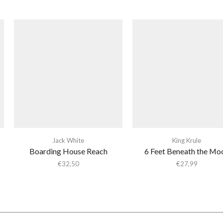
Jack White
King Krule
Boarding House Reach
6 Feet Beneath the Mo
€
32,50
€
27,99