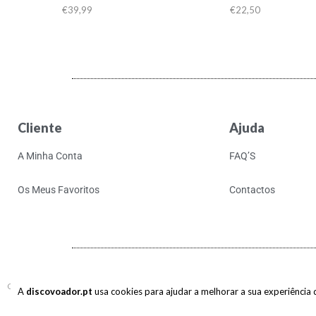
€
39,99
€
22,50
Cliente
Ajuda
A Minha Conta
FAQ’S
Os Meus Favoritos
Contactos
Copyright © 2017-2026 discovoador. Todos os direitos reservados.
A
discovoador.pt
usa cookies para ajudar a melhorar a sua experiência de