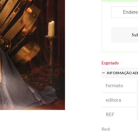
Su
Esgotado
INFORMAÇÃO AD
formato
editora
REF
Rock