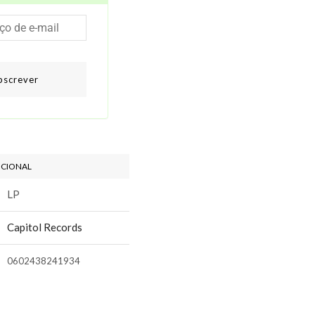
bscrever
ICIONAL
LP
Capitol Records
0602438241934