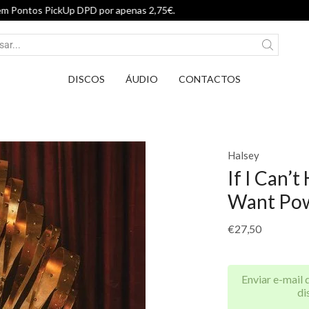
Entrega em Pontos PickUp DPD por apena
DISCOS
ÁUDIO
CONTACTOS
Halsey
If I Can’t
Want Po
€
27,50
Enviar e-mail 
di