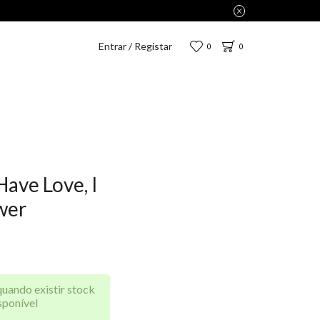
s 2,75€.
Entrar / Registar
0
0
 Have Love, I
wer
quando existir stock
sponível