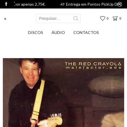
 2,75€.
Entrega em Pontos PickUp DPD por apenas 2,75€.
0
0
DISCOS
ÁUDIO
CONTACTOS