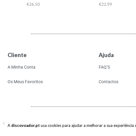
€
26,50
€
22,99
Cliente
Ajuda
A Minha Conta
FAQ’S
Os Meus Favoritos
Contactos
Copyright © 2017-2026 discovoador. Todos os direitos reservados.
A
discovoador.pt
usa cookies para ajudar a melhorar a sua experiência de