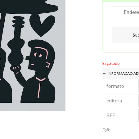
Su
Esgotado
INFORMAÇÃO AD
formato
editora
REF
Folk