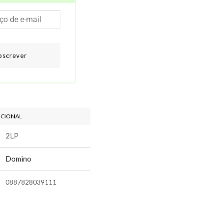
bscrever
ICIONAL
2LP
Domino
0887828039111