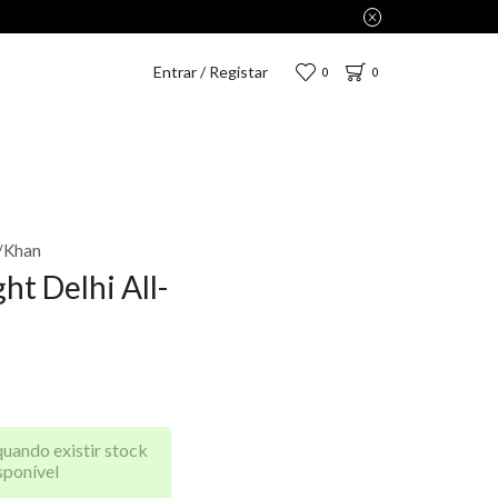
D por apenas 2,75€.
Entrar / Registar
0
0
/Khan
t Delhi All-
quando existir stock
sponível