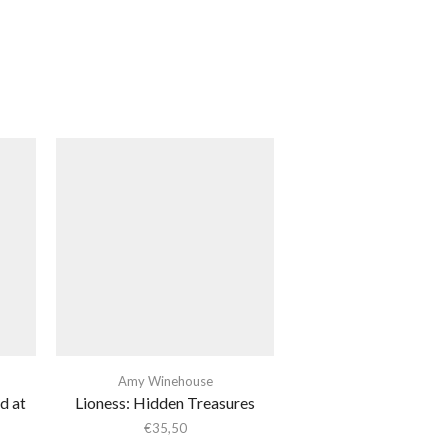
Amy Winehouse
d at
Lioness: Hidden Treasures
€
35,50