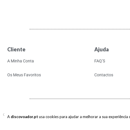
Cliente
Ajuda
A Minha Conta
FAQ’S
Os Meus Favoritos
Contactos
Copyright © 2017-2026 discovoador. Todos os direitos reservados.
A
discovoador.pt
usa cookies para ajudar a melhorar a sua experiência de