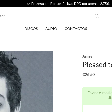
Entrega em Pontos PickUp DPD por apenas 2,75€.
DISCOS
ÁUDIO
CONTACTOS
James
Pleased 
€
26,50
Enviar e-mail 
di