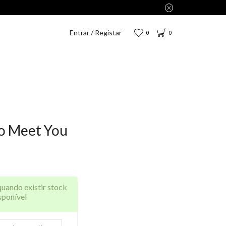
Entrar / Registar
0
0
to Meet You
quando existir stock
sponível