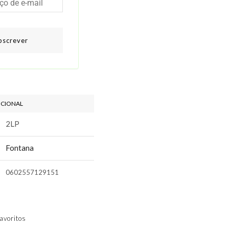
bscrever
ICIONAL
2LP
Fontana
0602557129151
avoritos