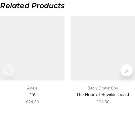
Related Products
Adele
Badly Drawn Boy
19
The Hour of Bewilderbeast
€
24,50
€
24,50