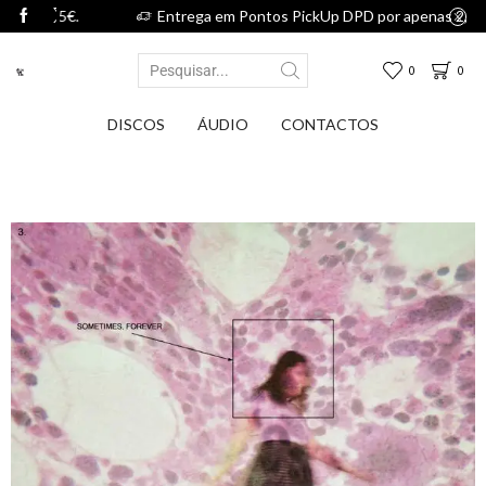
75€.
Entrega em Pontos PickUp DPD por apenas 2,75€.
0
0
DISCOS
ÁUDIO
CONTACTOS