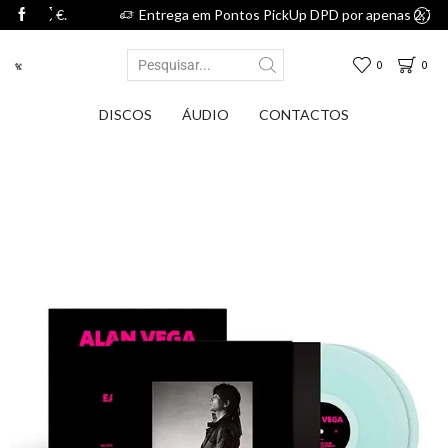
,75€.
Entrega em Pontos PickUp DPD por apenas 2,75€.
0
0
DISCOS
ÁUDIO
CONTACTOS