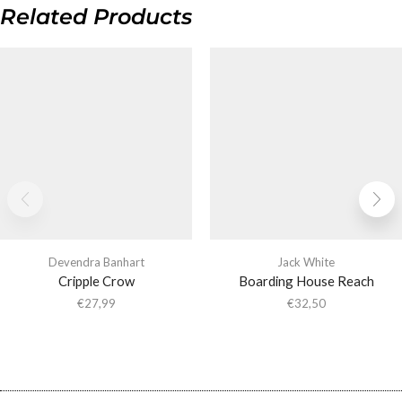
Related Products
Devendra Banhart
Jack White
Cripple Crow
Boarding House Reach
€
27,99
€
32,50