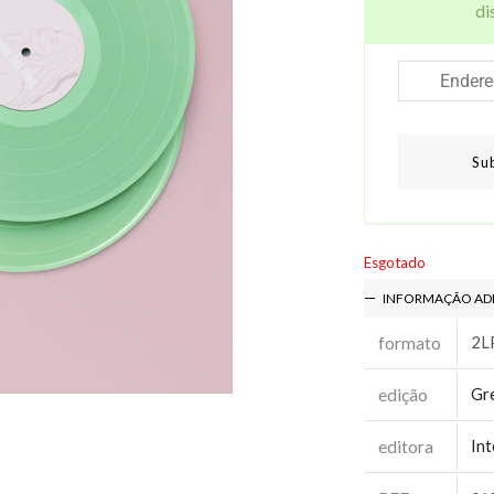
di
Su
Esgotado
INFORMAÇÃO AD
formato
2L
edição
Gre
editora
In