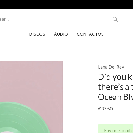
Entrega em Pontos PickUp DPD por apenas 2,75€
DISCOS
ÁUDIO
CONTACTOS
Lana Del Rey
Did you 
there’s a
Ocean Bl
€
37,50
Enviar e-mail 