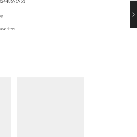
02448591951
op
avoritos