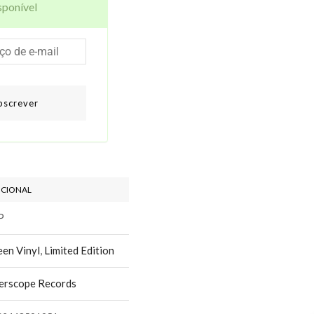
sponível
bscrever
ICIONAL
P
en Vinyl
,
Limited Edition
terscope Records