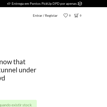
.
Entrar / Registar
0
0
know that
 tunnel under
vd
quando existir stock