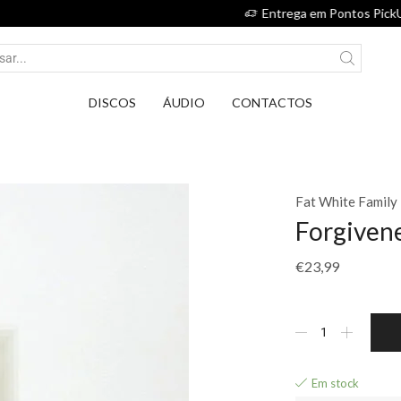
Entrega em Pontos PickUp DPD por apenas 2,75€.
DISCOS
ÁUDIO
CONTACTOS
Fat White Family
Forgivene
€
23,99
Em stock