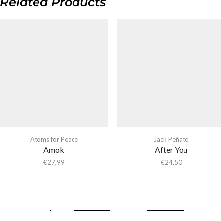
Related Products
Atoms for Peace
Jack Peñate
Amok
After You
€
27,99
€
24,50