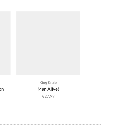
King Krule
on
Man Alive!
€
27,99