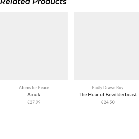
Related Products
Atoms for Peace
Badly Drawn Boy
Amok
The Hour of Bewilderbeast
€
27,99
€
24,50