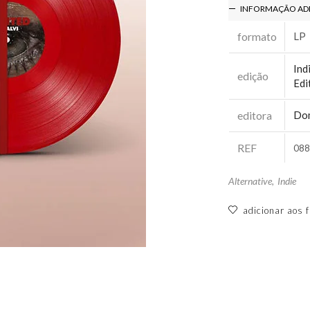
INFORMAÇÃO AD
formato
LP
Ind
edição
Edi
editora
Do
REF
088
Alternative
,
Indie
adicionar aos f