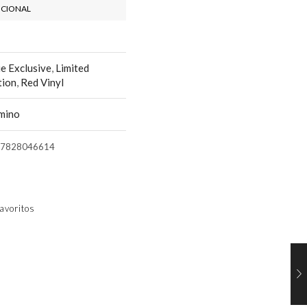
ICIONAL
ie Exclusive
,
Limited
tion
,
Red Vinyl
mino
7828046614
avoritos