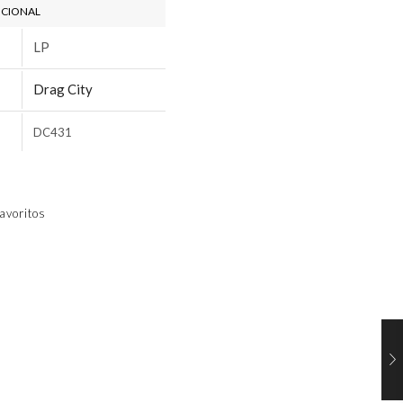
ICIONAL
LP
Drag City
DC431
avoritos