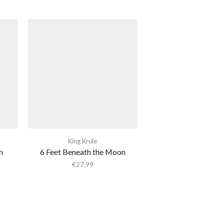
King Krule
h
6 Feet Beneath the Moon
€
27,99