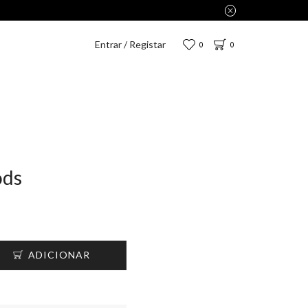
enas 2,75€.
Entrar / Registar
0
0
ods
ADICIONAR