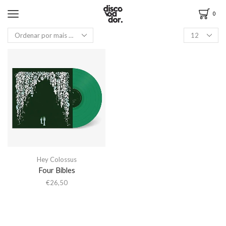
0
Hey Colossus
Four Bibles
€
26,50