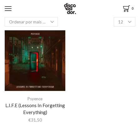
0
Psyence
L.I.F.E (Lessons In Forgetting
Everything)
€
31,50