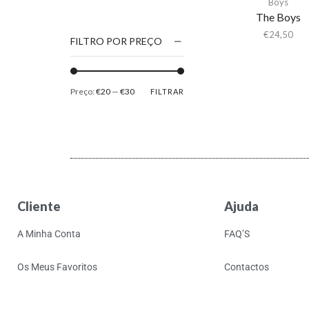
Boys
1186
The Boys
2Pac
€
24,50
FILTRO POR PREÇO
5 Seconds Of Summer
50 Foot Wave
Preço:
€20
—
€30
FILTRAR
65daysofstatic
6Lack
7038634357
81355
90 Day Men
Cliente
Ajuda
A
A Giant Dog
A Minha Conta
FAQ’S
A Place to Bury
Strangers
Os Meus Favoritos
Contactos
A Song For You
A Tribe Called Quest