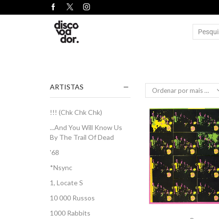
ARTISTAS
!!! (Chk Chk Chk)
...And You Will Know Us
By The Trail Of Dead
'68
*Nsync
1, Locate S
10 000 Russos
1000 Rabbits