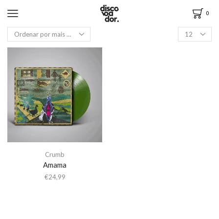
0
Crumb
Amama
€
24,99